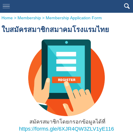
Home
>
Membership
>
Membership Application Form
ใบสมัครสมาชิกสมาคมโรงแรมไทย
สมัครสมาชิกโดยกรอกข้อมูลได้ที่
https://forms.gle/6XJR4QW3ZLV1yE116