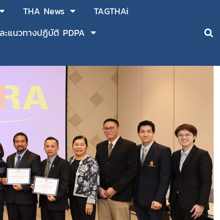
THA News
TAGTHAi
ละแนวทางปฏิบัติ PDPA