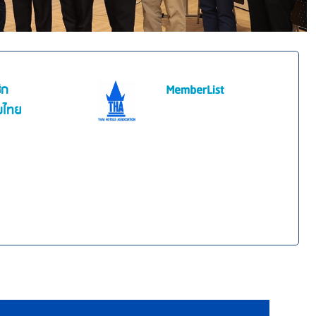
ิก
MemberList
มไทย